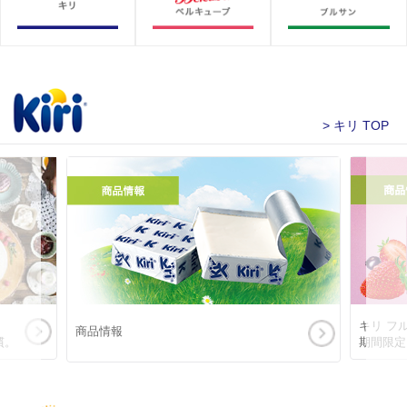
> キリ TOP
キリ フ
商品情報
慣。
期間限定