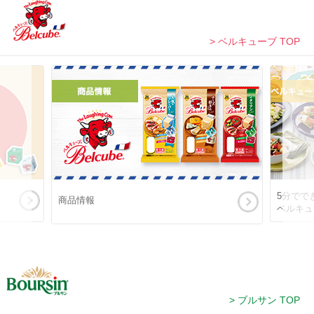
> ベルキューブ TOP
5分でで
商品情報
ベルキュ
> ブルサン TOP